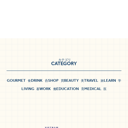
カテゴリ
CATEGORY
GOURMET
DRINK
SHOP
BEAUTY
TRAVEL
LEARN
食
呑
買
美
旅
学
LIVING
WORK
EDUCATION
MEDICAL
暮
働
育
医