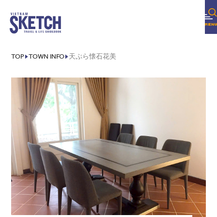
TOP
TOWN INFO
天ぷら懐石花美