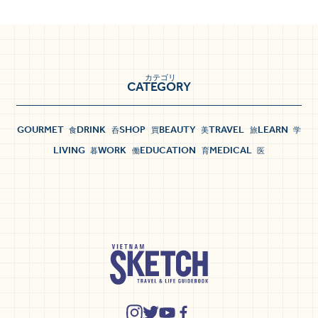
カテゴリ
CATEGORY
GOURMET
DRINK
SHOP
BEAUTY
TRAVEL
LEARN
食
呑
買
美
旅
学
LIVING
WORK
EDUCATION
MEDICAL
暮
働
育
医