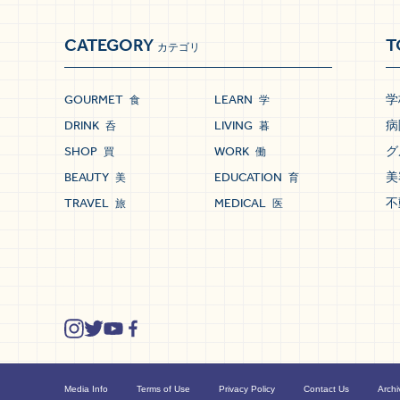
CATEGORY
T
カテゴリ
GOURMET
LEARN
学
食
学
DRINK
LIVING
病
呑
暮
SHOP
WORK
グ
買
働
BEAUTY
EDUCATION
美
美
育
TRAVEL
MEDICAL
不
旅
医
Media Info
Terms of Use
Privacy Policy
Contact Us
Archi