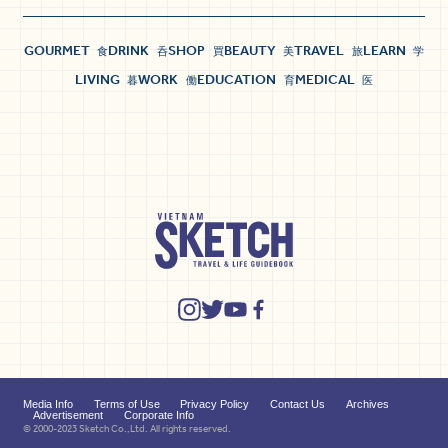
GOURMET
DRINK
SHOP
BEAUTY
TRAVEL
LEARN
食
呑
買
美
旅
学
LIVING
WORK
EDUCATION
MEDICAL
暮
働
育
医
Media Info
Terms of Use
Privacy Policy
Contact Us
Archives
Advertisement
Corporate Info
© 2000-2023 Sketch Co.,Ltd. All rights reserved.