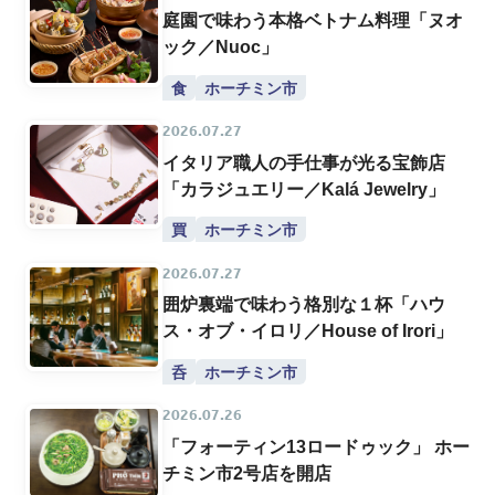
庭園で味わう本格ベトナム料理「ヌオ
ック／Nuoc」
食
ホーチミン市
2026.07.27
イタリア職人の手仕事が光る宝飾店
「カラジュエリー／Kalá Jewelry」
買
ホーチミン市
2026.07.27
囲炉裏端で味わう格別な１杯「ハウ
ス・オブ・イロリ／House of Irori」
呑
ホーチミン市
2026.07.26
「フォーティン13ロードゥック」 ホー
チミン市2号店を開店