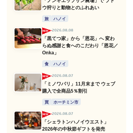
「ノンギエップサン農場」で ブド
ウ狩りと動物とのふれあい
旅
ハノイ
2026.08.08
「黒てつ家」から「恩花」へ 変わ
らぬ感謝と食へのこだわり「恩花／
Onka」
食
ハノイ
2026.08.07
「ミノワパリ」11月末まで ウェブ
購入で全商品5％割引
買
ホーチミン市
2026.08.07
「シェラトンハノイウエスト」
2026年の中秋節ギフトを発売