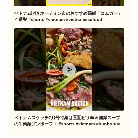
ベトナム🇻🇳ホーチミン市のおすすめ鶏飯「コムガー」
４選🐓 #shorts #vietnam #vietnamesefood
ベトナムスケッチ7月号特集は🇻🇳ピリ辛＆濃厚スープ
の牛肉麺ブンボーフエ #shorts #vietnam #bunbohue