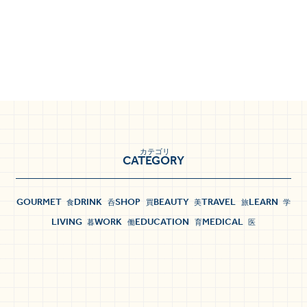
カテゴリ
CATEGORY
GOURMET
DRINK
SHOP
BEAUTY
TRAVEL
LEARN
食
呑
買
美
旅
学
LIVING
WORK
EDUCATION
MEDICAL
暮
働
育
医