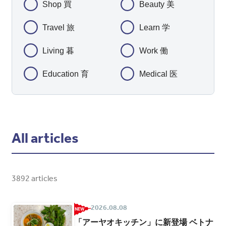
Shop 買
Beauty 美
Travel 旅
Learn 学
Living 暮
Work 働
Education 育
Medical 医
All articles
3892 articles
2026.08.08
「アーヤオキッチン」に新登場 ベトナ