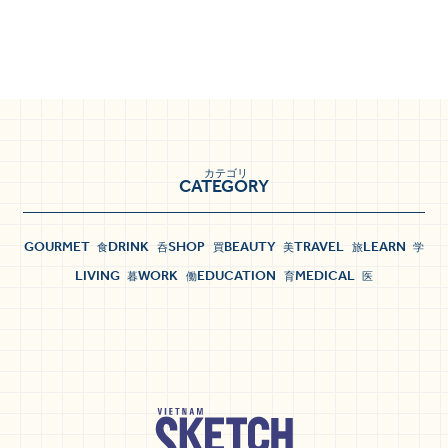
カテゴリ
CATEGORY
GOURMET
DRINK
SHOP
BEAUTY
TRAVEL
LEARN
食
呑
買
美
旅
学
LIVING
WORK
EDUCATION
MEDICAL
暮
働
育
医