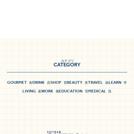
カテゴリ
CATEGORY
GOURMET
DRINK
SHOP
BEAUTY
TRAVEL
LEARN
食
呑
買
美
旅
学
LIVING
WORK
EDUCATION
MEDICAL
暮
働
育
医