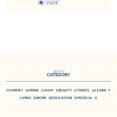
働
ハノイ
カテゴリ
CATEGORY
GOURMET
DRINK
SHOP
BEAUTY
TRAVEL
LEARN
食
呑
買
美
旅
学
LIVING
WORK
EDUCATION
MEDICAL
暮
働
育
医