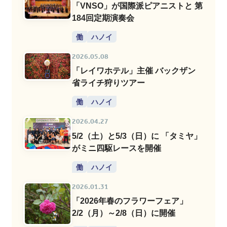
「VNSO」が国際派ピアニストと 第
184回定期演奏会
働
ハノイ
2026.05.08
「レイワホテル」主催 バックザン
省ライチ狩りツアー
働
ハノイ
2026.04.27
5/2（土）と5/3（日）に 「タミヤ」
がミニ四駆レースを開催
働
ハノイ
2026.01.31
「2026年春のフラワーフェア」
2/2（月）～2/8（日）に開催