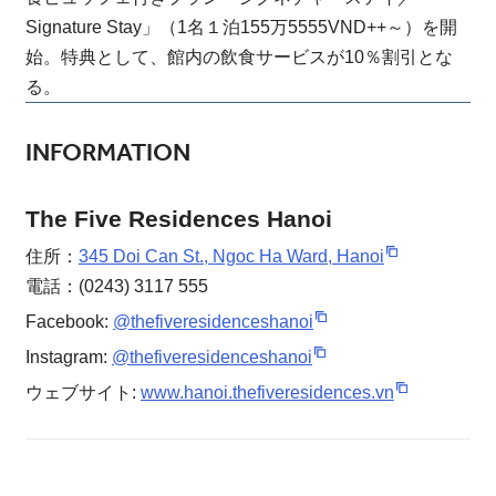
Signature Stay」（1名１泊155万5555VND++～）を開
始。特典として、館内の飲食サービスが10％割引とな
る。
INFORMATION
The Five Residences Hanoi
住所：
345 Doi Can St., Ngoc Ha Ward, Hanoi
電話：(0243) 3117 555
Facebook:
@thefiveresidenceshanoi
Instagram:
@thefiveresidenceshanoi
ウェブサイト:
www.hanoi.thefiveresidences.vn