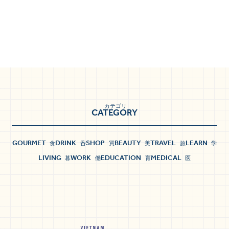
カテゴリ
CATEGORY
GOURMET
DRINK
SHOP
BEAUTY
TRAVEL
LEARN
食
呑
買
美
旅
学
LIVING
WORK
EDUCATION
MEDICAL
暮
働
育
医