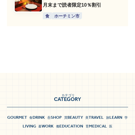
月末まで読者限定10％割引
食
ホーチミン市
カテゴリ
CATEGORY
GOURMET
DRINK
SHOP
BEAUTY
TRAVEL
LEARN
食
呑
買
美
旅
学
LIVING
WORK
EDUCATION
MEDICAL
暮
働
育
医