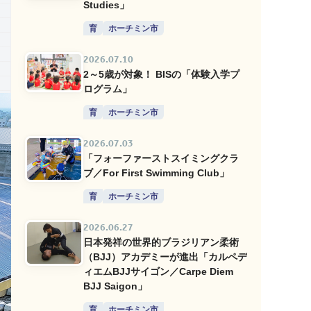
Studies」
育
ホーチミン市
2026.07.10
2～5歳が対象！ BISの「体験入学プ
ログラム」
育
ホーチミン市
2026.07.03
「フォーファーストスイミングクラ
ブ／For First Swimming Club」
育
ホーチミン市
2026.06.27
日本発祥の世界的ブラジリアン柔術
（BJJ）アカデミーが進出「カルペデ
ィエムBJJサイゴン／Carpe Diem
BJJ Saigon」
育
ホーチミン市