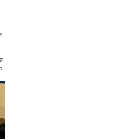
号
進
培
つ