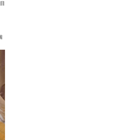
が目
ト
個