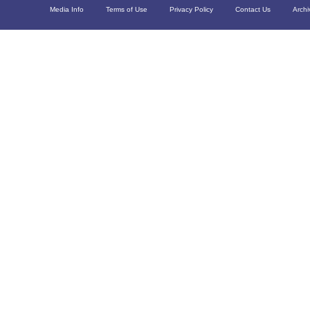
Media Info
Terms of Use
Privacy Policy
Contact Us
Archi