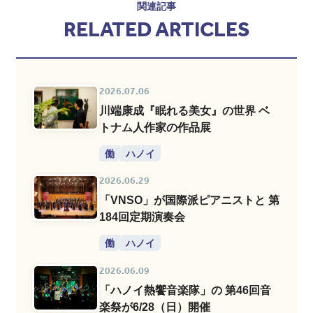
関連記事
RELATED ARTICLES
2026.07.06
川端康成『眠れる美女』の世界 ベ
トナム人作家の作品展
働
ハノイ
2026.06.29
「VNSO」が国際派ピアニストと 第
184回定期演奏会
働
ハノイ
2026.06.09
「ハノイ熱饗音楽隊」の 第46回音
楽祭が6/28（日）開催