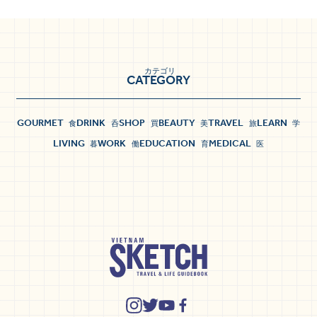
カテゴリ
CATEGORY
GOURMET
DRINK
SHOP
BEAUTY
TRAVEL
LEARN
食
呑
買
美
旅
学
LIVING
WORK
EDUCATION
MEDICAL
暮
働
育
医