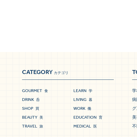
CATEGORY
T
カテゴリ
GOURMET
LEARN
学
食
学
DRINK
LIVING
病
呑
暮
SHOP
WORK
グ
買
働
BEAUTY
EDUCATION
美
美
育
TRAVEL
MEDICAL
不
旅
医