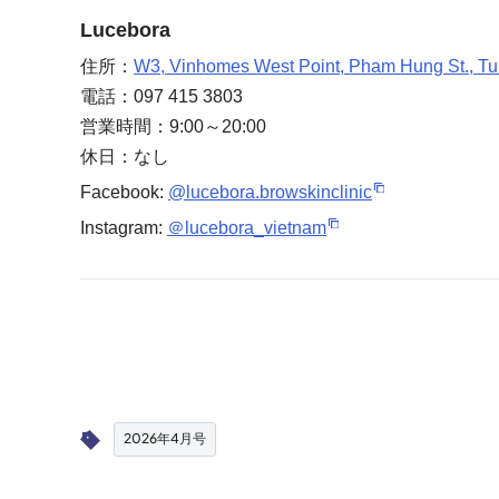
Lucebora
住所：
W3, Vinhomes West Point, Pham Hung St., T
電話：097 415 3803
営業時間：9:00～20:00
休日：なし
Facebook:
@lucebora.browskinclinic
Instagram:
＠lucebora_vietnam
2026年4月号