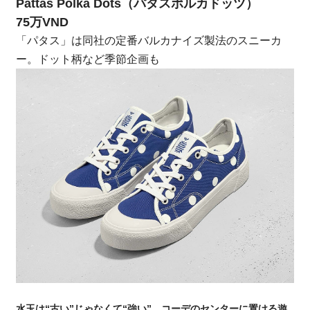
Pattas Polka Dots（パタスポルカドッツ）
75万VND
「パタス」は同社の定番バルカナイズ製法のスニーカ
ー。ドット柄など季節企画も
水玉は“古い”じゃなくて“強い”。コーデのセンターに置ける遊