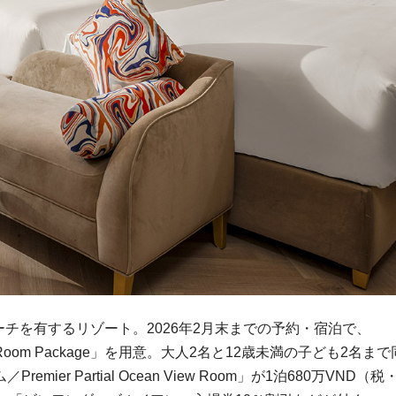
ーチを有するリゾート。2026年2月末までの予約・宿泊で、
 Room Package」を用意。大人2名と12歳未満の子ども2名まで
r Partial Ocean View Room」が1泊680万VND（税