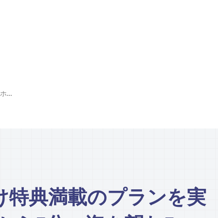
テト限定・家族向け特典満載のプランを実施 ホイアン旧市街から5分、海を望む5つ星リゾート「ウィンダムホイアンロイヤルビーチフロントリゾート／WYNDHAM HOI AN ROYAL BEACHFRONT RESORT」
け特典満載のプランを実