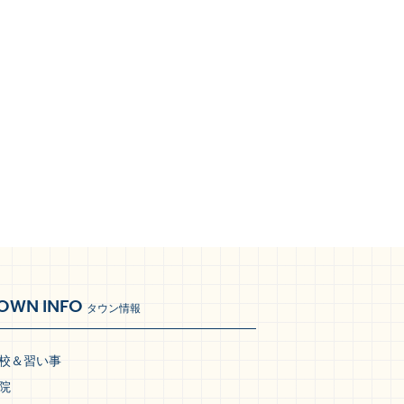
OWN INFO
タウン情報
校＆習い事
院