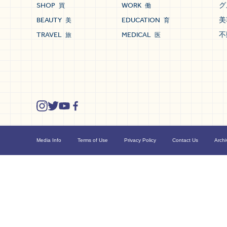
SHOP
WORK
グ
買
働
BEAUTY
EDUCATION
美
美
育
TRAVEL
MEDICAL
不
旅
医
Media Info
Terms of Use
Privacy Policy
Contact Us
Archi