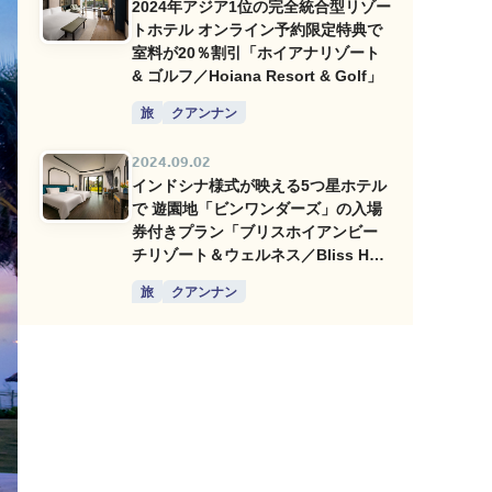
2024年アジア1位の完全統合型リゾー
トホテル オンライン予約限定特典で
室料が20％割引「ホイアナリゾート
& ゴルフ／Hoiana Resort & Golf」
旅
クアンナン
2024.09.02
インドシナ様式が映える5つ星ホテル
で 遊園地「ビンワンダーズ」の入場
券付きプラン「ブリスホイアンビー
チリゾート＆ウェルネス／Bliss Hoi
An Beach Resort and Wellness」
旅
クアンナン