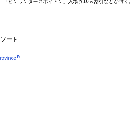
、「ビンワンダーズホイアン」入場券10％割引などが付く。
リゾート
rovince