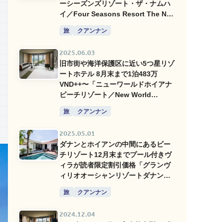
ーシーズンズリゾート・ザ・ナムハ
イ／Four Seasons Resort The Nam
Hai」
旅
クアンナン
2025.06.03
旧市街や海洋保護区に近い5つ星リゾ
ートホテル 8月末まで1泊483万
VND++〜「ニューワールドホイアナ
ビーチリゾート／New World
Hoiana Beach Resort」
旅
クアンナン
2025.05.01
ダナンとホイアンの中間にあるビー
チリゾート12月末までプール付きヴ
ィラが読者限定割引価格「グランヴ
ィリオオーシャンリゾートダナン／
Grandvrio Ocean Resort Danang」
旅
クアンナン
2024.12.04