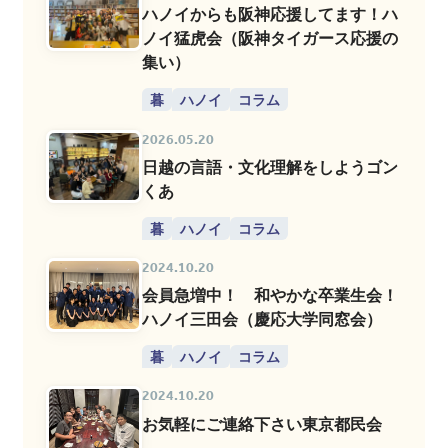
ハノイからも阪神応援してます！ハ
ノイ猛虎会（阪神タイガース応援の
集い）
暮
ハノイ
コラム
2026.05.20
日越の言語・文化理解をしようゴン
くあ
暮
ハノイ
コラム
2024.10.20
会員急増中！ 和やかな卒業生会！
ハノイ三田会（慶応大学同窓会）
暮
ハノイ
コラム
2024.10.20
お気軽にご連絡下さい東京都民会