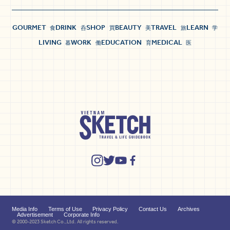
GOURMET
DRINK
SHOP
BEAUTY
TRAVEL
LEARN
食
呑
買
美
旅
学
LIVING
WORK
EDUCATION
MEDICAL
暮
働
育
医
Media Info
Terms of Use
Privacy Policy
Contact Us
Archives
Advertisement
Corporate Info
© 2000-2023 Sketch Co.,Ltd. All rights reserved.