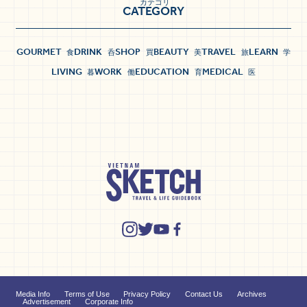
カテゴリ
CATEGORY
GOURMET
DRINK
SHOP
BEAUTY
TRAVEL
LEARN
食
呑
買
美
旅
学
LIVING
WORK
EDUCATION
MEDICAL
暮
働
育
医
Media Info
Terms of Use
Privacy Policy
Contact Us
Archives
Advertisement
Corporate Info