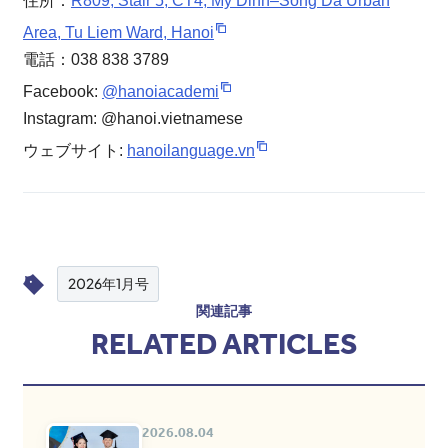
住所：
R809, Stair 5, CT4, My Dinh–Song Da Urban
Area, Tu Liem Ward, Hanoi
電話：038 838 3789
Facebook:
@hanoiacademi
Instagram: @hanoi.vietnamese
ウェブサイト:
hanoilanguage.vn
2026年1月号
関連記事
RELATED ARTICLES
2026.08.04