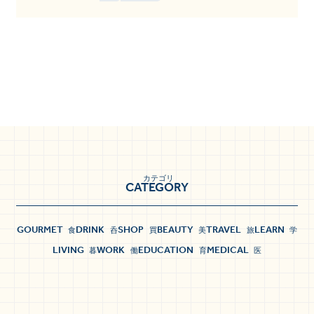
カテゴリ
CATEGORY
GOURMET
DRINK
SHOP
BEAUTY
TRAVEL
LEARN
食
呑
買
美
旅
学
LIVING
WORK
EDUCATION
MEDICAL
暮
働
育
医