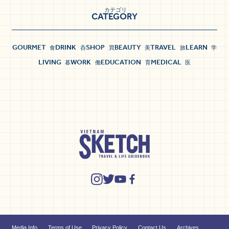
カテゴリ
CATEGORY
GOURMET
DRINK
SHOP
BEAUTY
TRAVEL
LEARN
食
呑
買
美
旅
学
LIVING
WORK
EDUCATION
MEDICAL
暮
働
育
医
Media Info
Terms of Use
Privacy Policy
Contact Us
Archives