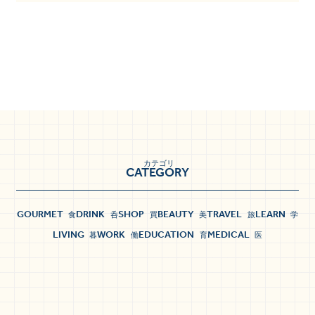
カテゴリ
CATEGORY
GOURMET
DRINK
SHOP
BEAUTY
TRAVEL
LEARN
食
呑
買
美
旅
学
LIVING
WORK
EDUCATION
MEDICAL
暮
働
育
医