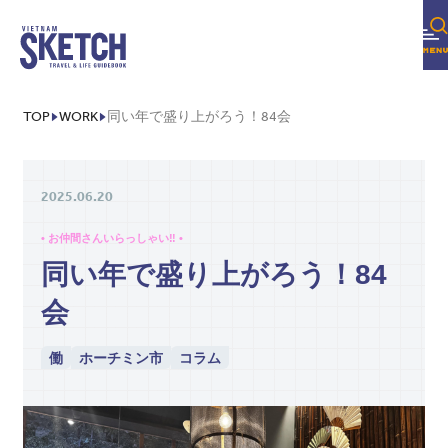
TOP
WORK
同い年で盛り上がろう！84会
2025.06.20
• お仲間さんいらっしゃい‼ •
同い年で盛り上がろう！84
会
働
ホーチミン市
コラム