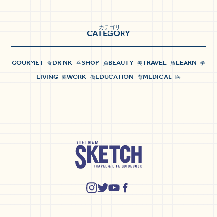
カテゴリ
CATEGORY
GOURMET
DRINK
SHOP
BEAUTY
TRAVEL
LEARN
食
呑
買
美
旅
学
LIVING
WORK
EDUCATION
MEDICAL
暮
働
育
医