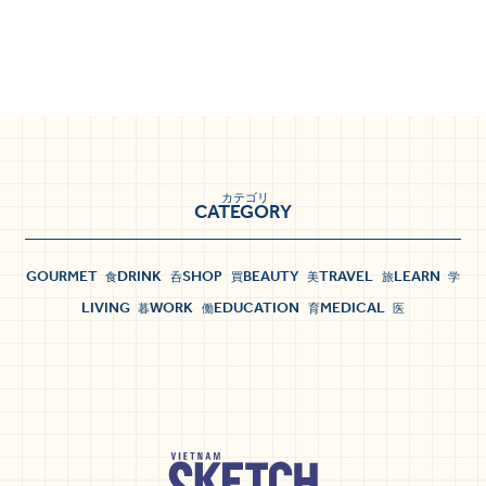
カテゴリ
CATEGORY
GOURMET
DRINK
SHOP
BEAUTY
TRAVEL
LEARN
食
呑
買
美
旅
学
LIVING
WORK
EDUCATION
MEDICAL
暮
働
育
医