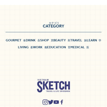
カテゴリ
CATEGORY
GOURMET
DRINK
SHOP
BEAUTY
TRAVEL
LEARN
食
呑
買
美
旅
学
LIVING
WORK
EDUCATION
MEDICAL
暮
働
育
医