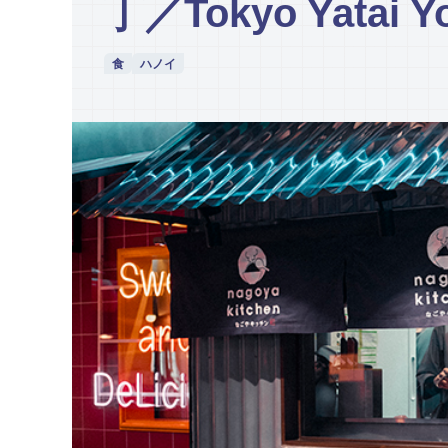
丁／Tokyo Yatai 
食
ハノイ