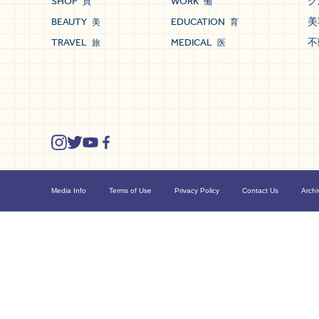
SHOP
WORK
グ
買
働
BEAUTY
EDUCATION
美
美
育
TRAVEL
MEDICAL
不
旅
医
Media Info
Terms of Use
Privacy Policy
Contact Us
Archi