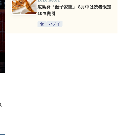
2026.08.01
広島発「餃子家龍」 8月中は読者限定
10％割引
食
ハノイ
ス
日
ー