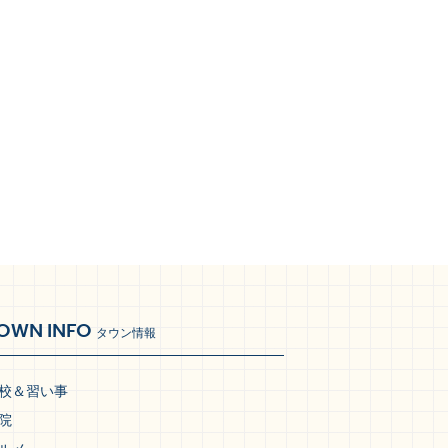
OWN INFO
タウン情報
校＆習い事
院