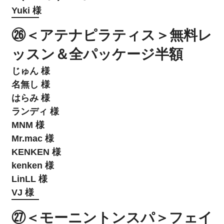
Yuki 様
㉖＜アテナピラティス＞無料レ
ッスン＆全パッケージ半額
じゅん 様
名無し 様
はらみ 様
ランディ 様
MNM 様
Mr.mac 様
KENKEN 様
kenken 様
LinLL 様
VJ 様
㉗＜モーニントンスパ＞フェイ