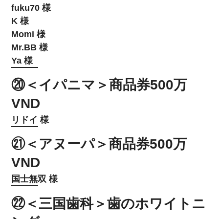
fuku70 様
K 様
Momi 様
Mr.BB 様
Ya 様
⑳＜イパニマ＞商品券500万
VND
リドイ 様
㉑＜アヌーパ＞商品券500万
VND
国士無双 様
㉒＜三国歯科＞歯のホワイトニ