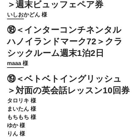
＞週末ビュッフェペア券
いしおかどん 様
⑱＜インターコンチネンタル
ハノイランドマーク72＞クラ
シックルーム週末1泊2日
maaa 様
⑲＜ベトベトイングリッシュ
＞対面の英会話レッスン10回券
タロリキ 様
まいたん 様
もちもち 様
ゆか 様
りん 様