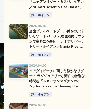
「ニャアンリゾート＆スパホイアン
／NHAAN Resort & Spa Hoi An」
旅
ホイアン
2026.06.02
全室プライベートプール付きの川沿
いリゾート ベトナム在住者向けプラ
ンで室料25％割引「ナミアリバーリ
トリートホイアン／Namia River
Retreat Hoi An」
旅
ホイアン
2026.04.05
クアダイビーチに面した静かなリゾ
ート ラグジュアリーな滞在で特別な
時間を「ルネッサンスダナンホイア
ン／Renaissance Danang Hoi
An」
旅
ホイアン
2026.04.03