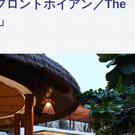
ロントホイアン／The
n」