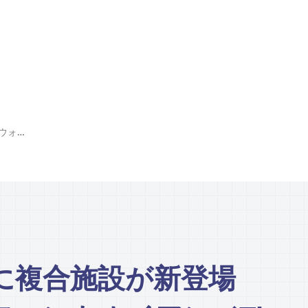
トゥーボン川沿いに複合施設が新登場「ザ・ウォーターフロントホイアン／THE WATERFRONT HOI AN」
に複合施設が新登場