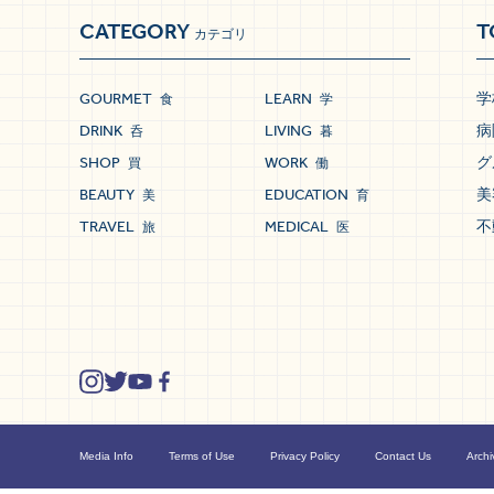
CATEGORY
T
カテゴリ
GOURMET
LEARN
学
食
学
DRINK
LIVING
病
呑
暮
SHOP
WORK
グ
買
働
BEAUTY
EDUCATION
美
美
育
TRAVEL
MEDICAL
不
旅
医
Media Info
Terms of Use
Privacy Policy
Contact Us
Archi