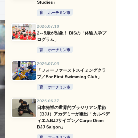
Studies」
育
ホーチミン市
2026.07.10
2～5歳が対象！ BISの「体験入学プ
ログラム」
育
ホーチミン市
2026.07.03
「フォーファーストスイミングクラ
ブ／For First Swimming Club」
育
ホーチミン市
2026.06.27
日本発祥の世界的ブラジリアン柔術
（BJJ）アカデミーが進出「カルペデ
ィエムBJJサイゴン／Carpe Diem
BJJ Saigon」
育
ホーチミン市