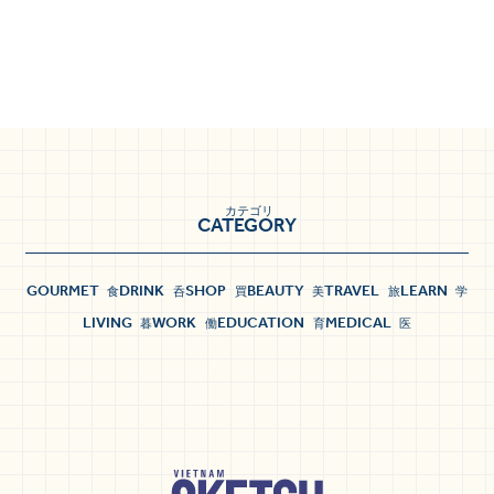
カテゴリ
CATEGORY
GOURMET
DRINK
SHOP
BEAUTY
TRAVEL
LEARN
食
呑
買
美
旅
学
LIVING
WORK
EDUCATION
MEDICAL
暮
働
育
医