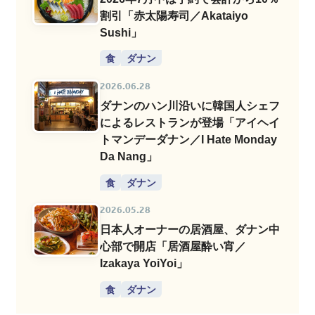
割引「赤太陽寿司／Akataiyo
Sushi」
食
ダナン
2026.06.28
ダナンのハン川沿いに韓国人シェフ
によるレストランが登場「アイヘイ
トマンデーダナン／I Hate Monday
Da Nang」
食
ダナン
2026.05.28
日本人オーナーの居酒屋、ダナン中
心部で開店「居酒屋酔い宵／
Izakaya YoiYoi」
食
ダナン