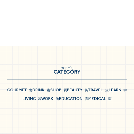
カテゴリ
CATEGORY
GOURMET
DRINK
SHOP
BEAUTY
TRAVEL
LEARN
食
呑
買
美
旅
学
LIVING
WORK
EDUCATION
MEDICAL
暮
働
育
医