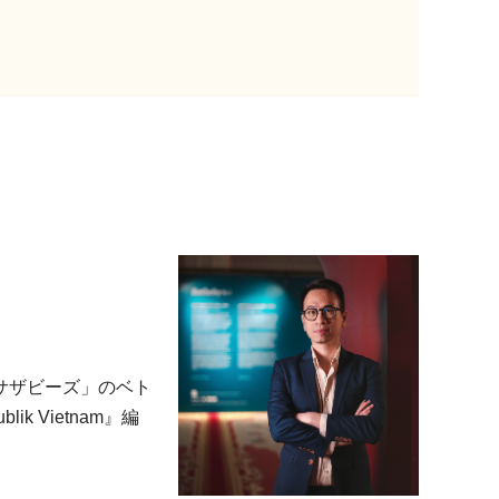
サザビーズ」のベト
 Vietnam』編