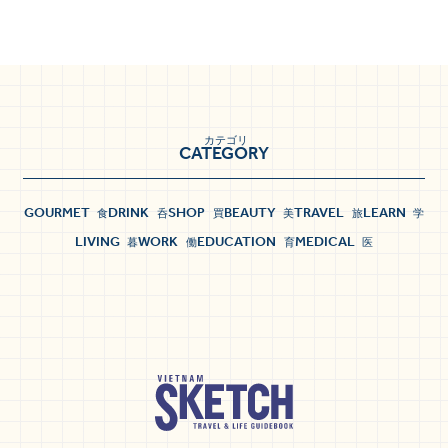
カテゴリ
CATEGORY
GOURMET
DRINK
SHOP
BEAUTY
TRAVEL
LEARN
食
呑
買
美
旅
学
LIVING
WORK
EDUCATION
MEDICAL
暮
働
育
医