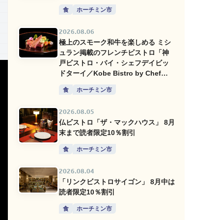
食
ホーチミン市
2026.08.06
極上のスモーク和牛を楽しめる ミシ
ュラン掲載のフレンチビストロ「神
戸ビストロ・バイ・シェフデイビッ
ドターイ／Kobe Bistro by Chef
David Thai」
食
ホーチミン市
2026.08.05
仏ビストロ「ザ・マックハウス」 8月
末まで読者限定10％割引
食
ホーチミン市
2026.08.04
「リンクビストロサイゴン」 8月中は
読者限定10％割引
食
ホーチミン市