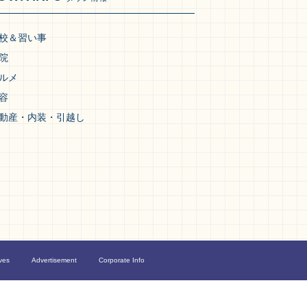
校＆習い事
院
ルメ
容
動産・内装・引越し
ves
Advertisement
Corporate Info