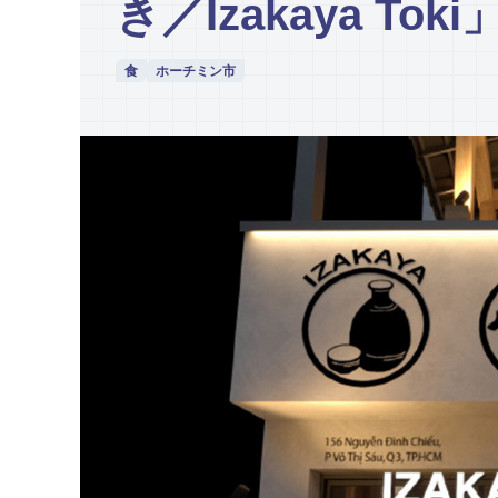
き／Izakaya Toki
食
ホーチミン市