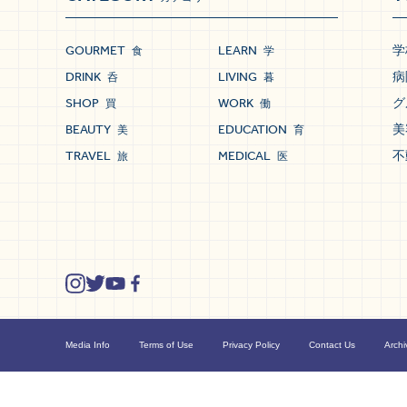
GOURMET
LEARN
学
食
学
DRINK
LIVING
病
呑
暮
SHOP
WORK
グ
買
働
BEAUTY
EDUCATION
美
美
育
TRAVEL
MEDICAL
不
旅
医
Media Info
Terms of Use
Privacy Policy
Contact Us
Archi