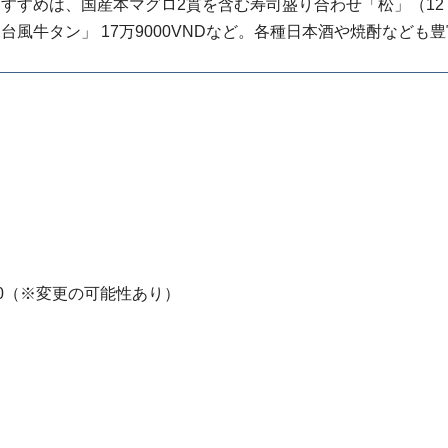
すすめは、国産本マグロ2貫を含む寿司盛り合わせ「松」（12
仙台風牛タン」 17万9000VNDなど。各種日本酒や焼酎なども
23:00（※変更の可能性あり）