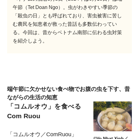
午節（Tet Doan Ngo）。虫がわきやすい季節の
「殺虫の日」とも呼ばれており、害虫被害に苦し
む農民を知恵者が救った昔話も多数伝わってい
る。今回は、昔からベトナム南部に伝わる虫対策
を紹介しよう。
端午節に欠かせない食べ物でお腹の虫を下す、昔
ながらの生活の知恵
「コムルオウ」を食べる
Com Ruou
「コムルオウ／ComRuou」
©Vo Nhat Xinh／