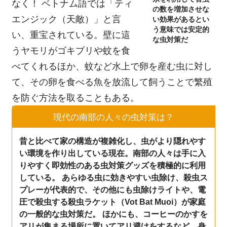
なく！ ベトナム語では「ティ
の数を増加させな
エンジック（天敵）」と言
い効果があるとい
う意味では安定的
い、重宝されている。壁に這
な虫対策だ
うヤモリがゴキブリや蚊を食
べてくれるほか、蚊など水上で卵を産む虫に対し
て、その卵を食べる魚を放流して飼うことで繁殖
を防ぐ方法を取ることもある。
現代の南部の人々の虫対策は？
昔と比べて家の構造が複雑化し、虫がより隠れやす
い環境を作り出している現在。南部の人々は手に入
りやすく即効性のある虫対策グッズを積極的に利用
している。 あらゆる虫に効きやすい虫除け、殺虫ス
プレーが代表的で、その他にも虫除けライトや、電
圧で殺虫する殺虫ラケット（Vot Bat Muoi）が家庭
の一般的な虫対策だ。 ほかにも、コーヒーのかすを
アリが集まる場所に置いてアリ避けをするなど、身