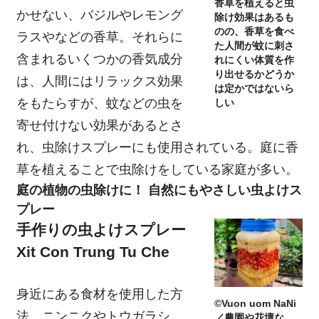
香草を植えると虫
かせない、バジルやレモング
除け効果はあるも
のの、香草を食べ
ラスやなどの香草。それらに
た人間が蚊に刺さ
含まれるいくつかの香気成分
れにくい体質を作
り出せるかどうか
は、人間にはリラックス効果
は定かではないら
をもたらすが、蚊などの虫を
しい
寄せ付けない効果があるとさ
れ、虫除けスプレーにも使用されている。庭に香
草を植えることで虫除けをしている家庭が多い。
庭の植物の虫除けに！ 自然にもやさしい虫よけス
プレー
手作りの虫よけスプレー
Xit Con Trung Tu Che
身近にある食材を使用した方
©Vuon uom NaNi
法。ニンニクやトウガラシ、
／農園や花壇な