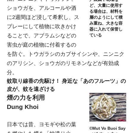
ど、大量に使用す
ショウガを、アルコールや酒
る場合は、材料を
に2週間ほど浸して希釈し、ス
層のようにして積
み重ね、大きな容
プレーにして植物に吹きかけ
器に入れて保管し
ることで、アブラムシなどの
ている
害虫が庭の植物に付着するの
を防ぐ。トウガラシのカプサイシンや、ニンニク
のアリシン、ショウガのリモネンなどが有効成
分。
蚊取り線香の先駆け！ 身近な「あのフルーツ」の
皮が、蚊を遠ざける
煙の力を利用
Dung Khoi
日本では昔、ヨモギや松の葉
©Mut Vo Buoi Say