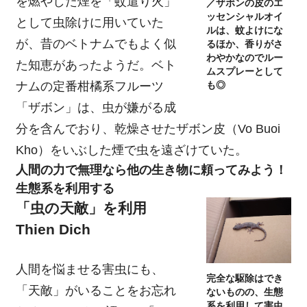
を燃やした煙を「蚊遣り火」
／ザボンの皮のエ
ッセンシャルオイ
として虫除けに用いていた
ルは、蚊よけにな
が、昔のベトナムでもよく似
るほか、香りがさ
わやかなのでルー
た知恵があったようだ。ベト
ムスプレーとして
ナムの定番柑橘系フルーツ
も◎
「ザボン」は、虫が嫌がる成
分を含んでおり、乾燥させたザボン皮（Vo Buoi
Kho）をいぶした煙で虫を遠ざけていた。
人間の力で無理なら他の生き物に頼ってみよう！
生態系を利用する
「虫の天敵」を利用
Thien Dich
人間を悩ませる害虫にも、
完全な駆除はでき
「天敵」がいることをお忘れ
ないものの、生態
系を利用して害虫