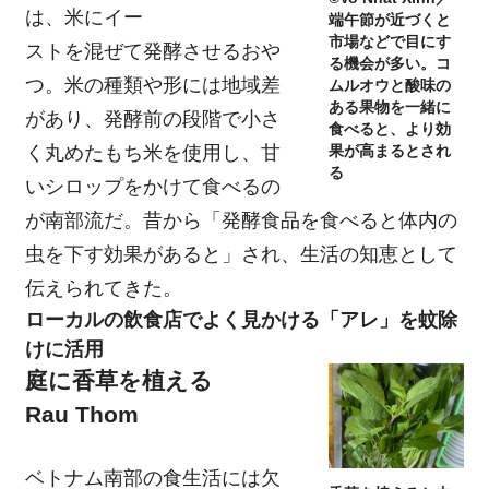
は、米にイー
端午節が近づくと
市場などで目にす
ストを混ぜて発酵させるおや
る機会が多い。コ
つ。米の種類や形には地域差
ムルオウと酸味の
ある果物を一緒に
があり、発酵前の段階で小さ
食べると、より効
く丸めたもち米を使用し、甘
果が高まるとされ
る
いシロップをかけて食べるの
が南部流だ。昔から「発酵食品を食べると体内の
虫を下す効果があると」され、生活の知恵として
伝えられてきた。
ローカルの飲食店でよく見かける「アレ」を蚊除
けに活用
庭に香草を植える
Rau Thom
ベトナム南部の食生活には欠