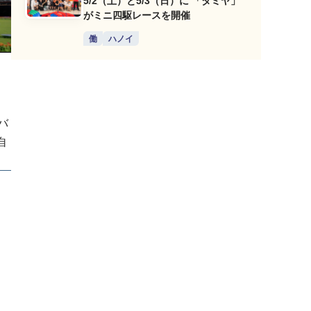
5/2（土）と5/3（日）に 「タミヤ」
がミニ四駆レースを開催
働
ハノイ
バ
自