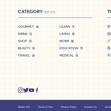
CATEGORY
T
カテゴリ
GOURMET
LEARN
学
食
学
DRINK
LIVING
病
呑
暮
SHOP
WORK
グ
買
働
BEAUTY
EDUCATION
美
美
育
TRAVEL
MEDICAL
不
旅
医
Media Info
Terms of Use
Privacy Policy
Contact Us
Archi