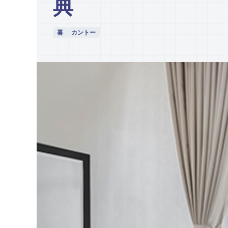
典
暮
カントー