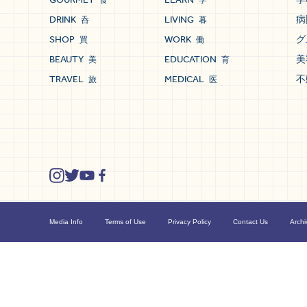
食
学
DRINK
LIVING
病
呑
暮
SHOP
WORK
グ
買
働
BEAUTY
EDUCATION
美
美
育
TRAVEL
MEDICAL
不
旅
医
Media Info
Terms of Use
Privacy Policy
Contact Us
Archi