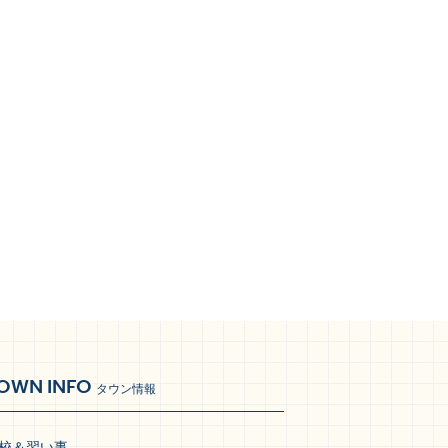
OWN INFO
タウン情報
校＆習い事