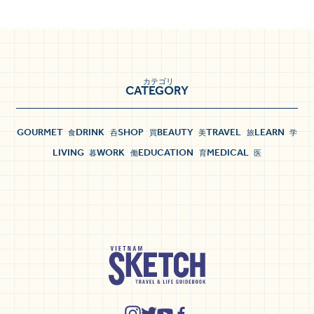
カテゴリ
CATEGORY
GOURMET
DRINK
SHOP
BEAUTY
TRAVEL
LEARN
食
呑
買
美
旅
学
LIVING
WORK
EDUCATION
MEDICAL
暮
働
育
医