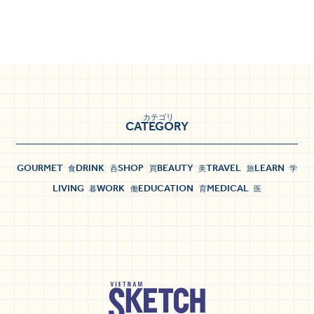
カテゴリ
CATEGORY
GOURMET
DRINK
SHOP
BEAUTY
TRAVEL
LEARN
食
呑
買
美
旅
学
LIVING
WORK
EDUCATION
MEDICAL
暮
働
育
医