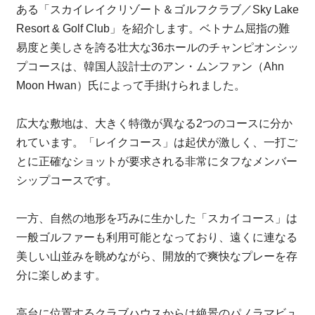
ある「スカイレイクリゾート＆ゴルフクラブ／Sky Lake
Resort & Golf Club」を紹介します。ベトナム屈指の難
易度と美しさを誇る壮大な36ホールのチャンピオンシッ
プコースは、韓国人設計士のアン・ムンファン（Ahn
Moon Hwan）氏によって手掛けられました。
広大な敷地は、大きく特徴が異なる2つのコースに分か
れています。「レイクコース」は起伏が激しく、一打ご
とに正確なショットが要求される非常にタフなメンバー
シップコースです。
一方、自然の地形を巧みに生かした「スカイコース」は
一般ゴルファーも利用可能となっており、遠くに連なる
美しい山並みを眺めながら、開放的で爽快なプレーを存
分に楽しめます。
高台に位置するクラブハウスからは絶景のパノラマビュ