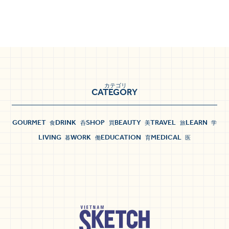
カテゴリ
CATEGORY
GOURMET
DRINK
SHOP
BEAUTY
TRAVEL
LEARN
食
呑
買
美
旅
学
LIVING
WORK
EDUCATION
MEDICAL
暮
働
育
医