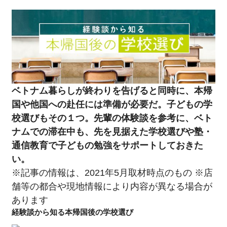
学校＆習い事
病院
グルメ
ベトナム暮らしが終わりを告げると同時に、本帰
美容
国や他国への赴任には準備が必要だ。子どもの学
校選びもその１つ。先輩の体験談を参考に、ベト
不動産・内装・引越し
ナムでの滞在中も、先を見据えた学校選びや塾・
通信教育で子どもの勉強をサポートしておきた
COLUMN
い。
※記事の情報は、2021年5月取材時点のもの ※店
EDITOR'S PICK
舗等の都合や現地情報により内容が異なる場合が
FEATURE
あります
経験談から知る本帰国後の学校選び
SERIES