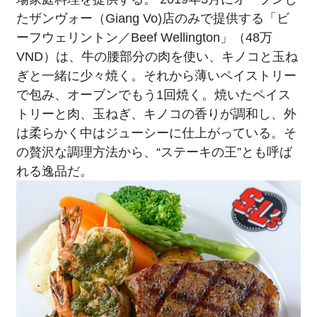
たザンヴォー（Giang Vo)店のみで提供する「ビ
ーフウェリントン／Beef Wellington」（48万
VND）は、牛の腰部分の肉を使い、キノコと玉ね
ぎと一緒に少々焼く。それから薄いペイストリー
で包み、オーブンでもう1回焼く。焼いたペイス
トリーと肉、玉ねぎ、キノコの香りが調和し、外
は柔らかく中はジューシーに仕上がっている。そ
の贅沢な調理方法から、“ステーキの王”とも呼ば
れる逸品だ。