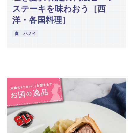
ステーキを味わおう［西
洋・各国料理］
食
ハノイ