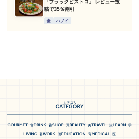
「ブラックビストロ」 レビュー投
稿で35％割引
食
ハノイ
カテゴリ
CATEGORY
GOURMET
DRINK
SHOP
BEAUTY
TRAVEL
LEARN
食
呑
買
美
旅
学
LIVING
WORK
EDUCATION
MEDICAL
暮
働
育
医