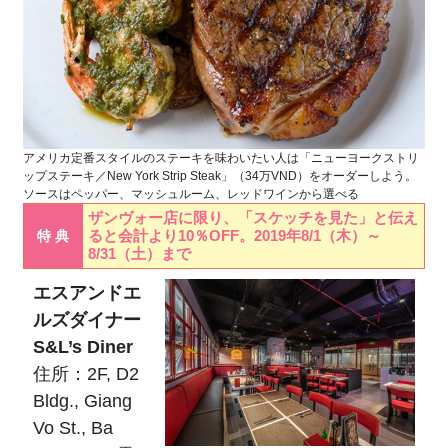
アメリカ定番スタイルのステーキを味わいたい人は「ニューヨークストリ
ップステーキ／New York Strip Steak」（34万VND）をオーダーしよう。
ソースはペッパー、マッシュルーム、レッドワインから選べる
ザンヴォー店に限り、「スケッチを見た」と伝え
ると会計より10％OFF。2019年8/1（木）～
特 典
8/31（土）まで
エスアンドエ
ルズダイナー
S&L’s Diner
住所：2F, D2
Bldg., Giang
Vo St., Ba