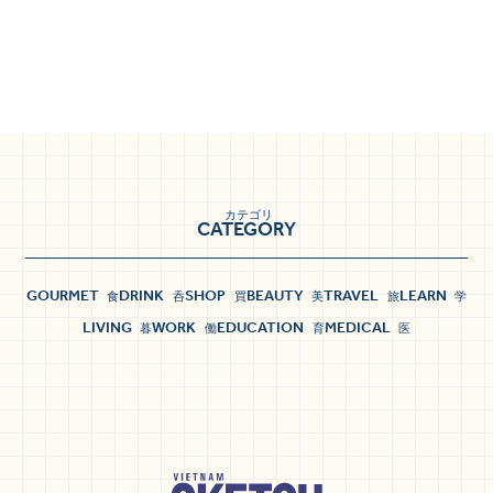
カテゴリ
CATEGORY
GOURMET
DRINK
SHOP
BEAUTY
TRAVEL
LEARN
食
呑
買
美
旅
学
LIVING
WORK
EDUCATION
MEDICAL
暮
働
育
医