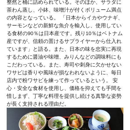
整然と桶に詰められている。そのほか、サラダに
茶わん蒸し、小鉢、味噌汁が付くボリューム満点
の内容となっている。 「日本からイカやウナギ、
サーモンなどの新鮮な魚介を輸入し、使用してい
る食材の90％は日本産です。残り10％はベトナム
産ですが、信頼の置けるサプライヤーから仕入れ
ています」と語る。また、日本の味を忠実に再現
するために醤油や味噌、みりんなどの調味料にも
こだわっている。また、寿司や刺身に欠かせない
ワサビは香りや風味が損なわれないように、毎日
店内で粉ワサビを練って作っているという。 安
心・安全な食材を使用し、価格を抑えても手間を
惜しまず、丁寧な料理を提供し続ける真摯な姿勢
が長く支持される理由だ。