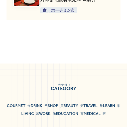
食
ホーチミン市
カテゴリ
CATEGORY
GOURMET
DRINK
SHOP
BEAUTY
TRAVEL
LEARN
食
呑
買
美
旅
学
LIVING
WORK
EDUCATION
MEDICAL
暮
働
育
医