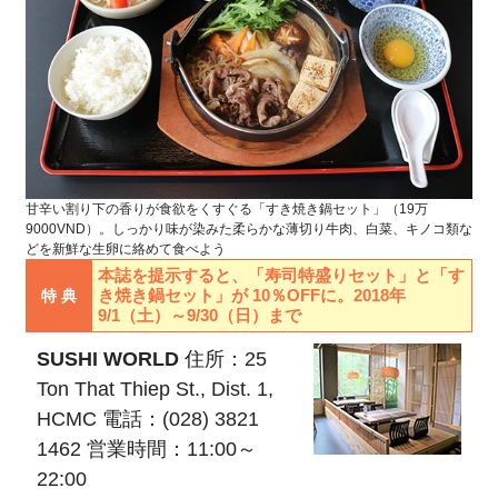
甘辛い割り下の香りが食欲をくすぐる「すき焼き鍋セット」（19万
9000VND）。しっかり味が染みた柔らかな薄切り牛肉、白菜、キノコ類な
どを新鮮な生卵に絡めて食べよう
本誌を提示すると、「寿司特盛りセット」と「す
き焼き鍋セット」が 10％OFFに。2018年
特 典
9/1（土）～9/30（日）まで
SUSHI WORLD
住所：25
Ton That Thiep St., Dist. 1,
HCMC 電話：(028) 3821
1462 営業時間：11:00～
22:00