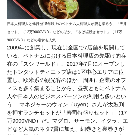
日本人料理人と修行歴15年以上のベトナム人料理人が腕を振るう。「天丼
セット」（12万9000VND）などのほか、「さば塩焼きセット」（11万
9000VND）などの定食も人気
2009年に創業し、現在は全国で7店舗を展開して
いる、ベトナムにおける日本料理店の先駆け的存
在の「スシワールド」。2017年7月にオープンし
たトンタットティエップ店は1区中心エリアに位
置し、欧米系の観光客のほか、周囲に企業のオフ
ィスも多く集まることから、昼夜ともにベトナム
人や日本人のビジネスパーソンの利用も多いとい
う。 マネジャーのウィン（Uyen）さんが太鼓判
を押すランチセットが「寿司特盛りセット」（17
万9000VND）だ。マグロ、サーモン、イクラ、エ
ビなど人気のネタ7貫に加え、細巻きと裏巻きが