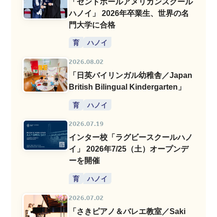
「セントポールアメリカンスクール
ハノイ」 2026年卒業生、世界の名
門大学に合格
育
ハノイ
2026.08.02
「日英バイリンガル幼稚舎／Japan
British Bilingual Kindergarten」
育
ハノイ
2026.07.19
インター校「ラグビースクールハノ
イ」 2026年7/25（土）オープンデ
ーを開催
育
ハノイ
2026.07.02
「さきピアノ＆バレエ教室／Saki