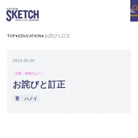
病院
グルメ
TOP
EDUCATION
お詫びと訂正
美容
不動産・内装・引越し
2023.02.06
• 北部・給食だより •
COLUMN
お詫びと訂正
EDITOR'S PICK
育
ハノイ
FEATURE
SERIES