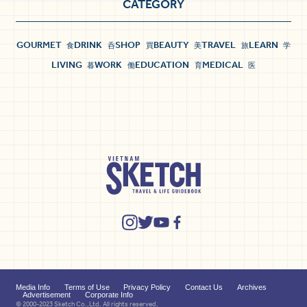
CATEGORY
GOURMET
DRINK
SHOP
BEAUTY
TRAVEL
LEARN
食
呑
買
美
旅
学
LIVING
WORK
EDUCATION
MEDICAL
暮
働
育
医
Media Info
Terms of Use
Privacy Policy
Contact Us
Archives
Advertisement
Corporate Info
© 2000-2023 Sketch Co.,Ltd. All rights reserved.