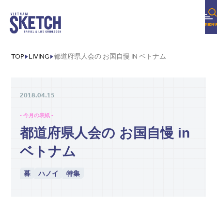
TOWN INFO
TOP
LIVING
都道府県人会の お国自慢 IN ベトナム
学校＆習い事
病院
2018.04.15
グルメ
• 今月の表紙 •
都道府県人会の お国自慢 in
美容
ベトナム
不動産・内装・引越し
暮
ハノイ
特集
COLUMN