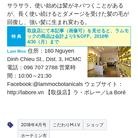
サラサラ。使い始めは髪がネバつくことがある
が、長く使い続けるとダメージを受けた髪の毛が
回復し、強い髪に生まれ変わる。
取扱店にて本記事（画像可）を見せると、ラムモ
ックの商品は会計より5％OFF。2018年
特 典
4/30（月）まで
住所：160 Nguyen
Lam Moc
Dinh Chieu St., Dist. 3, HCMC
電話：096 707 2788 営業時
間：10:00～21:30
Facebook:
@lammocbotanicals
ウェブサイト：
http://labore.vn
【取扱店】ラ・ボレー／La Boré
2018年4月号
こだわりM.I.V
ショップ
ホーチミン市