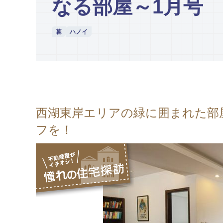
なる部屋～1月号
暮
ハノイ
西湖東岸エリアの緑に囲まれた部
フを！