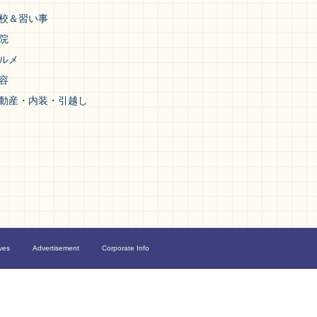
校＆習い事
院
ルメ
容
動産・内装・引越し
ves
Advertisement
Corporate Info