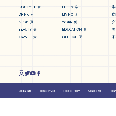
GOURMET
LEARN
学
食
学
DRINK
LIVING
病
呑
暮
SHOP
WORK
グ
買
働
BEAUTY
EDUCATION
美
美
育
TRAVEL
MEDICAL
不
旅
医
Media Info
Terms of Use
Privacy Policy
Contact Us
Archi