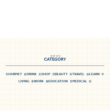
カテゴリ
CATEGORY
GOURMET
DRINK
SHOP
BEAUTY
TRAVEL
LEARN
食
呑
買
美
旅
学
LIVING
WORK
EDUCATION
MEDICAL
暮
働
育
医