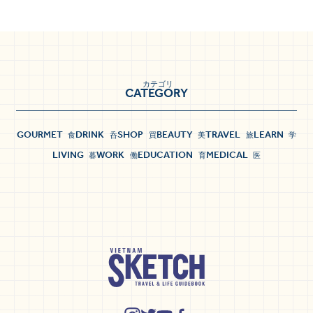
カテゴリ
CATEGORY
GOURMET
DRINK
SHOP
BEAUTY
TRAVEL
LEARN
食
呑
買
美
旅
学
LIVING
WORK
EDUCATION
MEDICAL
暮
働
育
医